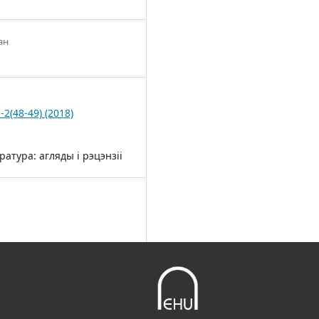
ан
-2(48-49) (2018)
ратура: агляды і рэцэнзіі