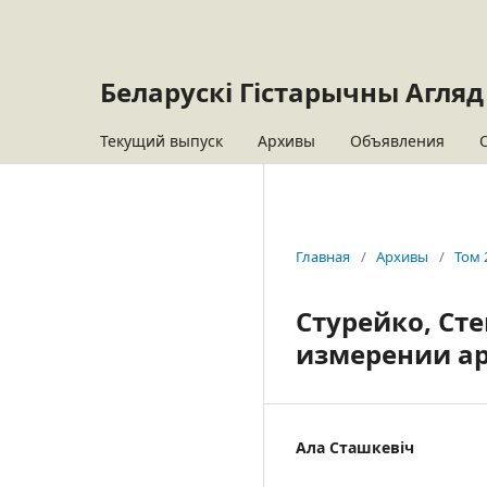
Беларускі Гістарычны Агляд
Текущий выпуск
Архивы
Объявления
Главная
/
Архивы
/
Том 
Стурейко, Сте
измерении ар
Ала Сташкевіч